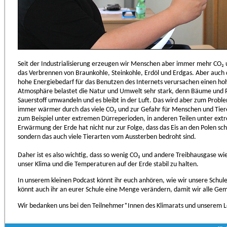
Seit der Industrialisierung erzeugen wir Menschen aber immer mehr CO₂ 
das Verbrennen von Braunkohle, Steinkohle, Erdöl und Erdgas. Aber auch 
hohe Energiebedarf für das Benutzen des Internets verursachen einen hoh
Atmosphäre belastet die Natur und Umwelt sehr stark, denn Bäume und Pf
Sauerstoff umwandeln und es bleibt in der Luft. Das wird aber zum Proble
immer wärmer durch das viele CO₂ und zur Gefahr für Menschen und Tiere
zum Beispiel unter extremen Dürreperioden, in anderen Teilen unter ex
Erwärmung der Erde hat nicht nur zur Folge, dass das Eis an den Polen sc
sondern das auch viele Tierarten vom Aussterben bedroht sind.
Daher ist es also wichtig, dass so wenig CO₂ und andere Treibhausgase 
unser Klima und die Temperaturen auf der Erde stabil zu halten.
In unserem kleinen Podcast könnt ihr euch anhören, wie wir unsere Schule
könnt auch ihr an eurer Schule eine Menge verändern, damit wir alle Geme
Wir bedanken uns bei den Teilnehmer*Innen des Klimarats und unserem Leh