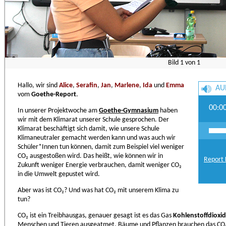
Bild
1
von
1
Hallo, wir sind
Alice
,
Serafin
,
Jan
,
Marlene
,
Ida
und
Emma
AU
vom
Goethe-Report
.
00:0
In unserer Projektwoche am
Goethe-Gymnasium
haben
wir mit dem Klimarat unserer Schule gesprochen. Der
Klimarat beschäftigt sich damit, wie unsere Schule
Klimaneutraler gemacht werden kann und was auch wir
Schüler*Innen tun können, damit zum Beispiel viel weniger
CO₂ ausgestoßen wird. Das heißt, wie können wir in
Report 
Zukunft weniger Energie verbrauchen, damit weniger CO₂
in die Umwelt gepustet wird.
Aber was ist CO₂? Und was hat CO₂ mit unserem Klima zu
tun?
CO₂ ist ein Treibhausgas, genauer gesagt ist es das Gas
Kohlenstoffdioxid
Menschen und Tieren ausgeatmet. Bäume und Pflanzen brauchen das CO