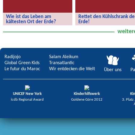
Wie ist das Leben am
Rettet den Kühlschrank de
kältesten Ort der Erde?
Erde!
Wie ist das Leben am kältesten Ort
Rettet den Kühlschrank der Erde!
weiter
der Erde?
Radijojo
Salam Aleikum
Global Green Kids
Transatlantic
Le futur du Maroc
Wir entdecken die Welt
Über uns
Pa
UNICEF New York
Kinderhilfswerk
Ki
icdb Regional Award
Goldene Göre 2012
3. Platz