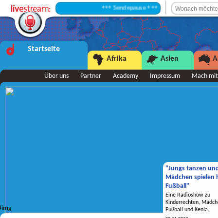
+++ Sendepause +++
Startseite
Afrika
Asien
A
Über uns
Partner
Academy
Impressum
Mach mit
"Jungs tanzen un
Mädchen spielen h
Fußball"
Eine Radioshow zu
Kinderrechten, Mädch
Fußball und Kenia.