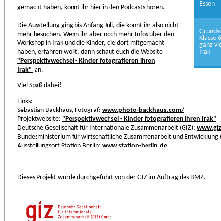
Essen
gemacht haben, könnt ihr hier in den Podcasts hören.
Die Ausstellung ging bis Anfang Juli, die könnt ihr also nicht
Grundsc
mehr besuchen. Wenn ihr aber noch mehr Infos über den
Klasse 6
Workshop in Irak und die Kinder, die dort mitgemacht
ganz vi
haben, erfahren wollt, dann schaut euch die Website
Irak
"Perspektivwechsel - Kinder fotografieren ihren
Irak"
an.
Viel Spaß dabei!
Links:
Sebastian Backhaus, Fotograf:
www.photo-backhaus.com/
Projektwebsite:
"Perspektivwechsel - Kinder fotografieren ihren Irak"
Deutsche Gesellschaft für Internationale Zusammenarbeit (GIZ):
www.giz
Bundesministerium für wirtschaftliche Zusammenarbeit und Entwicklung
Ausstellungsort Station Berlin:
www.station-berlin.de
Dieses Projekt wurde durchgeführt von der GIZ im Auftrag des BMZ.