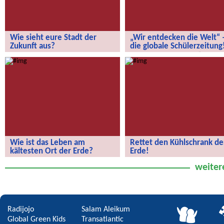
Wie sieht eure Stadt der
„Wir entdecken die Welt“ 
Zukunft aus?
die globale Schülerzeitung
Wie sieht eure Stadt der Zukunft aus?
„Wir entdecken die Welt“ – die
globale Schülerzeitung!
Wie ist das Leben am
Rettet den Kühlschrank de
kältesten Ort der Erde?
Erde!
Wie ist das Leben am kältesten Ort
Rettet den Kühlschrank der Erde!
weiter
der Erde?
Radijojo
Salam Aleikum
Global Green Kids
Transatlantic