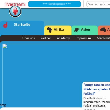
+++ Sendepause +++
Startseite
Afrika
Asien
A
Über uns
Partner
Academy
Impressum
Mach mit
"Jungs tanzen un
Mädchen spielen h
Fußball"
Eine Radioshow zu
Kinderrechten, Mädch
Fußball und Kenia.