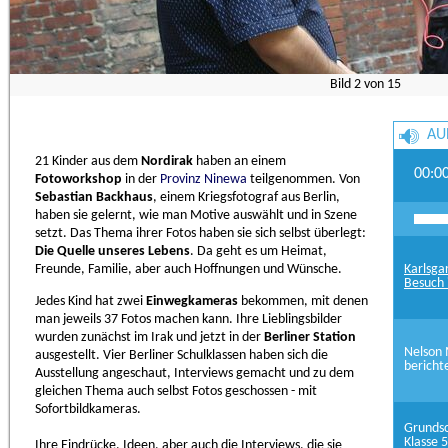
Bild
2
von
15
AU
21 Kinder aus dem
Nordirak
haben an einem
00:0
Fotoworkshop
in der
Provinz Ninewa
teilgenommen. Von
Sebastian Backhaus
, einem Kriegsfotograf aus Berlin,
haben sie gelernt, wie man Motive auswählt und in Szene
setzt. Das Thema ihrer Fotos haben sie sich selbst überlegt:
Die Quelle unseres Lebens
. Da geht es um Heimat,
Freunde, Familie, aber auch Hoffnungen und Wünsche.
Karlsga
Besuch 
Jedes Kind hat zwei
Einwegkameras
bekommen, mit denen
man jeweils 37 Fotos machen kann. Ihre Lieblingsbilder
wurden zunächst im Irak und jetzt in der
Berliner Station
Nelson 
ausgestellt. Vier Berliner Schulklassen haben sich die
bericht
Ausstellung angeschaut, Interviews gemacht und zu dem
gleichen Thema auch selbst Fotos geschossen - mit
Sofortbildkameras.
Grundsc
Klasse 5
Ihre Eindrücke, Ideen, aber auch die Interviews, die sie