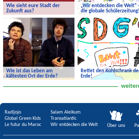
Wie sieht eure Stadt der
„Wir entdecken die Welt“ 
Zukunft aus?
die globale Schülerzeitung
Wie sieht eure Stadt der Zukunft aus?
„Wir entdecken die Welt“ – die
globale Schülerzeitung!
Wie ist das Leben am
Rettet den Kühlschrank de
kältesten Ort der Erde?
Erde!
Wie ist das Leben am kältesten Ort
Rettet den Kühlschrank der Erde!
weiter
der Erde?
Radijojo
Salam Aleikum
Global Green Kids
Transatlantic
Le futur du Maroc
Wir entdecken die Welt
Über uns
Pa