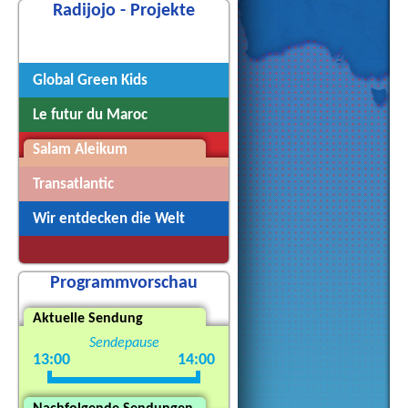
Radijojo - Projekte
Radijojo
Global Green Kids
Le futur du Maroc
Salam Aleikum
Transatlantic
Wir entdecken die Welt
Programmvorschau
Aktuelle Sendung
Sendepause
13:00
14:00