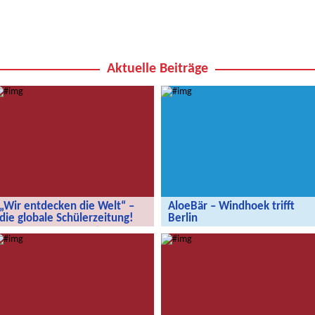
Aktuelle Beiträge
„Wir entdecken die Welt“ –
AloeBär – Windhoek trifft
die globale Schülerzeitung!
Berlin
„Wir entdecken die Welt“ – die
AloeBär – Windhoek trifft Berlin
globale Schülerzeitung!