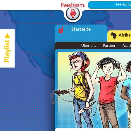
+++ Sendepause +
Startseite
Afrika
Über uns
Partner
Aca