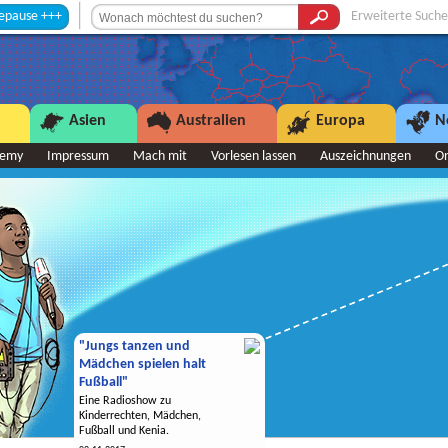
++
Erweiterte Suche
Asien
Australien
Europa
N
demy
Impressum
Mach mit
Vorlesen lassen
Auszeichnungen
O
"Jungs tanzen und
Mädchen spielen halt
Fußball"
Eine Radioshow zu
Kinderrechten, Mädchen,
Fußball und Kenia.