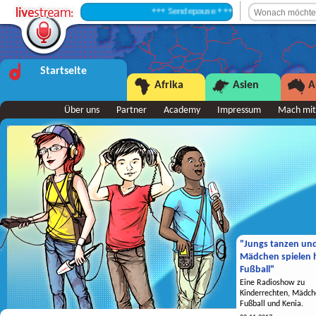
+++ Sendepause +++
Startseite
Afrika
Asien
A
Über uns
Partner
Academy
Impressum
Mach mit
"Jungs tanzen un
Mädchen spielen h
Fußball"
Eine Radioshow zu
Kinderrechten, Mädch
Fußball und Kenia.