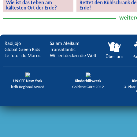
Wie ist das Leben am
Rettet den Kühlschrank de
kältesten Ort der Erde?
Erde!
Wie ist das Leben am kältesten Ort
Rettet den Kühlschrank der Erde!
weiter
der Erde?
Radijojo
Salam Aleikum
Global Green Kids
Transatlantic
Le futur du Maroc
Wir entdecken die Welt
Über uns
Pa
UNICEF New York
Kinderhilfswerk
Ki
icdb Regional Award
Goldene Göre 2012
3. Platz