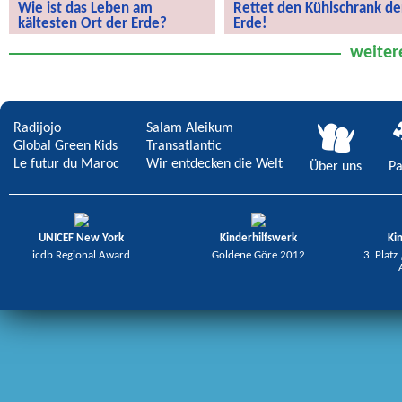
Wie ist das Leben am
Rettet den Kühlschrank de
kältesten Ort der Erde?
Erde!
Wie ist das Leben am kältesten Ort
Rettet den Kühlschrank der Erde!
weiter
der Erde?
Radijojo
Salam Aleikum
Global Green Kids
Transatlantic
Le futur du Maroc
Wir entdecken die Welt
Über uns
Pa
UNICEF New York
Kinderhilfswerk
Ki
icdb Regional Award
Goldene Göre 2012
3. Platz