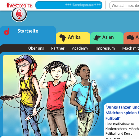
+++ Sendepause +++
Startseite
Afrika
Asien
A
Über uns
Partner
Academy
Impressum
Mach mit
"Jungs tanzen un
Mädchen spielen h
Fußball"
Eine Radioshow zu
Kinderrechten, Mädch
Fußball und Kenia.