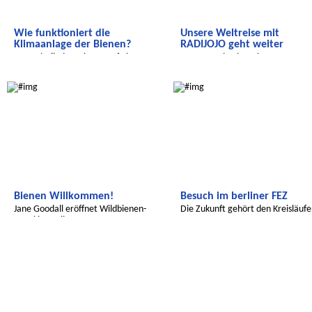
Wie funktioniert die
Unsere Weltreise mit
Klimaanlage der Bienen?
RADIJOJO geht weiter
Heute befinden wir uns auf einer
Unsere Weltreise mit RADIJOJO g
Stippvisite im Himmelbeet
weiter
Global Green Kids
Global Green Kids
Bienen Willkommen!
Besuch im berliner FEZ
Jane Goodall eröffnet Wildbienen-
Die Zukunft gehört den Kreisläuf
Hotel in Berlin.