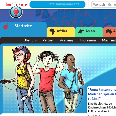
+++ Sendepause +++
Startseite
Afrika
Asien
A
Über uns
Partner
Academy
Impressum
Mach mit
"Jungs tanzen un
Mädchen spielen h
Fußball"
Eine Radioshow zu
Kinderrechten, Mädch
Fußball und Kenia.