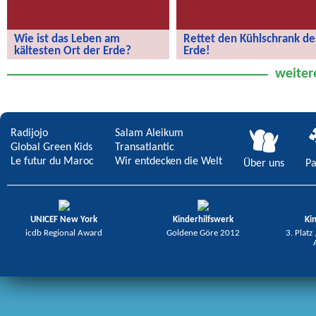
Wie ist das Leben am
Rettet den Kühlschrank de
kältesten Ort der Erde?
Erde!
Wie ist das Leben am kältesten Ort
Rettet den Kühlschrank der Erde!
weiter
der Erde?
Radijojo
Salam Aleikum
Global Green Kids
Transatlantic
Le futur du Maroc
Wir entdecken die Welt
Über uns
Pa
UNICEF New York
Kinderhilfswerk
Ki
icdb Regional Award
Goldene Göre 2012
3. Platz