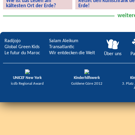
Wie ist das Leben am
Rettet den Kühlschrank de
kältesten Ort der Erde?
Erde!
Wie ist das Leben am kältesten Ort
Rettet den Kühlschrank der Erde!
weiter
der Erde?
Radijojo
Salam Aleikum
Global Green Kids
Transatlantic
Le futur du Maroc
Wir entdecken die Welt
Über uns
Pa
UNICEF New York
Kinderhilfswerk
Ki
icdb Regional Award
Goldene Göre 2012
3. Platz