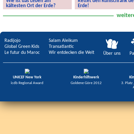
Wie ist das Leben am
Rettet den Kühlschrank de
kältesten Ort der Erde?
Erde!
Wie ist das Leben am kältesten Ort
Rettet den Kühlschrank der Erde!
weiter
der Erde?
Radijojo
Salam Aleikum
Global Green Kids
Transatlantic
Le futur du Maroc
Wir entdecken die Welt
Über uns
Pa
UNICEF New York
Kinderhilfswerk
Ki
icdb Regional Award
Goldene Göre 2012
3. Platz