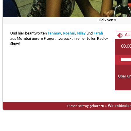
Bild
2
von
3
Und hier beantworten
Tanmay
,
Roshni
,
Nilay
und
Farah
AU
aus
Mumbai
unsere Fragen...verpackt in einer tollen Radio-
Show!
00:0
Über un
Dieser Beitrag gehört zu »
Wir entdecken