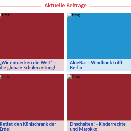
Aktuelle Beiträge
„Wir entdecken die Welt“ –
AloeBär – Windhoek trifft
die globale Schülerzeitung!
Berlin
„Wir entdecken die Welt“ – die
AloeBär – Windhoek trifft Berlin
globale Schülerzeitung!
Rettet den Kühlschrank der
Einschalten! - Kinderrechte
Erde!
und Marokko