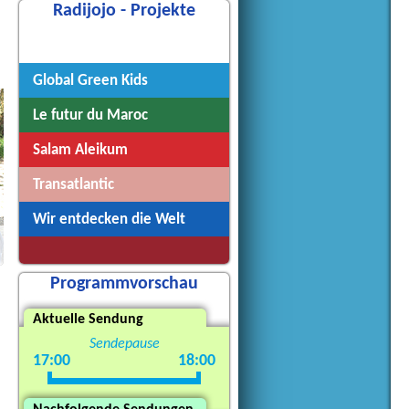
Radijojo - Projekte
Radijojo
Global Green Kids
Le futur du Maroc
Salam Aleikum
Transatlantic
Wir entdecken die Welt
Programmvorschau
Aktuelle Sendung
Sendepause
17:00
18:00