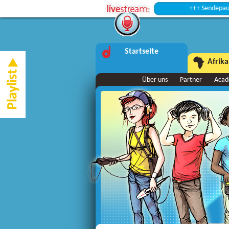
+++ Sendepause +++
Startseite
Afrika
Über uns
Partner
Aca