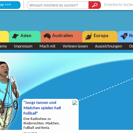
Erweiterte Suche
Asien
Australien
Europa
N
demy
Impressum
Mach mit
Vorlesen lassen
Auszeichnungen
O
"Jungs tanzen und
Mädchen spielen halt
Fußball"
Eine Radioshow zu
Kinderrechten, Mädchen,
Fußball und Kenia.