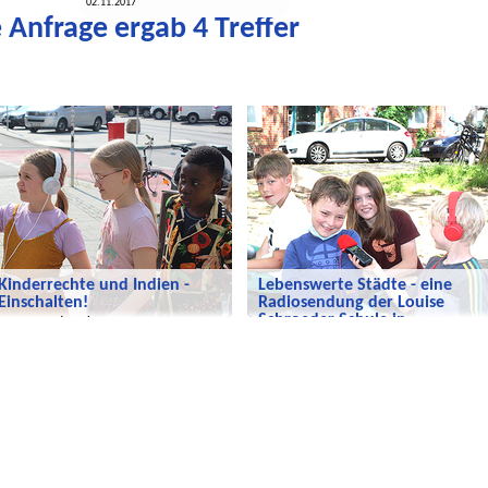
02.11.2017
 Anfrage ergab 4 Treffer
Wir entdecken die Welt
Wir entdecken die Welt
Kinderrechte und Indien -
Lebenswerte Städte - eine
Einschalten!
Radiosendung der Louise
Schroeder Schule in
Neue Sendung!
Hamburg.
Wie sehen Städte aus, in denen sich
Menschen wohlfühlen?