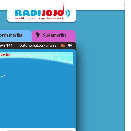
ordamerika
Südamerika
nAir/FM
Datenschutzerklärung
Berlin