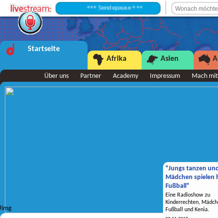
+++ Sendepause +++
Startseite
Afrika
Asien
A
Über uns
Partner
Academy
Impressum
Mach mit
"Jungs tanzen un
Mädchen spielen h
Fußball"
Eine Radioshow zu
Kinderrechten, Mädch
Fußball und Kenia.