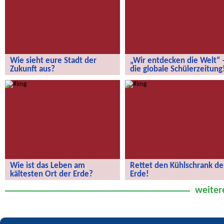
Wie sieht eure Stadt der
„Wir entdecken die Welt“ 
Zukunft aus?
die globale Schülerzeitung
Wie sieht eure Stadt der Zukunft aus?
„Wir entdecken die Welt“ – die
globale Schülerzeitung!
Wie ist das Leben am
Rettet den Kühlschrank de
kältesten Ort der Erde?
Erde!
Wie ist das Leben am kältesten Ort
Rettet den Kühlschrank der Erde!
weiter
der Erde?