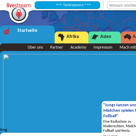
+++ Sendepause +++
Startseite
Afrika
Asien
A
Über uns
Partner
Academy
Impressum
Mach mit
"Jungs tanzen un
Mädchen spielen h
Fußball"
Eine Radioshow zu
Kinderrechten, Mädch
Fußball und Kenia.