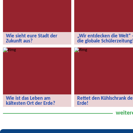
Wie sieht eure Stadt der
„Wir entdecken die Welt“ 
Zukunft aus?
die globale Schülerzeitung
Wie sieht eure Stadt der Zukunft aus?
„Wir entdecken die Welt“ – die
globale Schülerzeitung!
Wie ist das Leben am
Rettet den Kühlschrank de
kältesten Ort der Erde?
Erde!
Wie ist das Leben am kältesten Ort
Rettet den Kühlschrank der Erde!
weiter
der Erde?