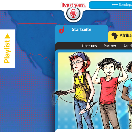
+++ Sendepause +++
Startseite
Afrika
Über uns
Partner
Aca