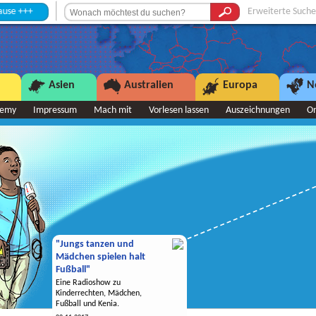
Erweiterte Suche
Asien
Australien
Europa
N
demy
Impressum
Mach mit
Vorlesen lassen
Auszeichnungen
O
"Jungs tanzen und
Mädchen spielen halt
Fußball"
Eine Radioshow zu
Kinderrechten, Mädchen,
Fußball und Kenia.