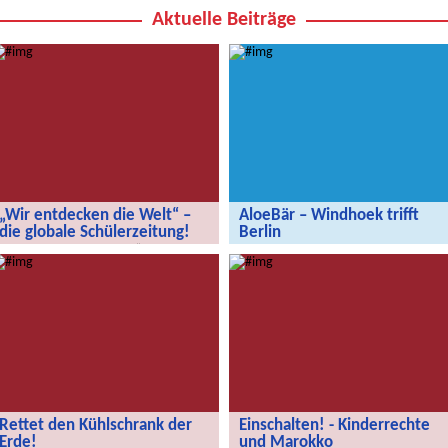
Aktuelle Beiträge
„Wir entdecken die Welt“ –
AloeBär – Windhoek trifft
die globale Schülerzeitung!
Berlin
„Wir entdecken die Welt“ – die
AloeBär – Windhoek trifft Berlin
globale Schülerzeitung!
Rettet den Kühlschrank der
Einschalten! - Kinderrechte
Erde!
und Marokko