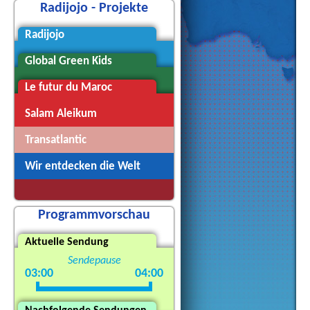
Radijojo - Projekte
Radijojo
Global Green Kids
Le futur du Maroc
Salam Aleikum
Transatlantic
Wir entdecken die Welt
Programmvorschau
Aktuelle Sendung
Sendepause
03:00
04:00