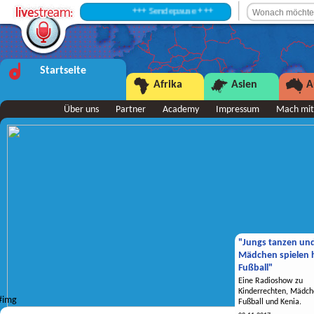
+++ Sendepause +++
Startseite
Afrika
Asien
A
Über uns
Partner
Academy
Impressum
Mach mit
"Jungs tanzen un
Mädchen spielen h
Fußball"
Eine Radioshow zu
Kinderrechten, Mädch
Fußball und Kenia.