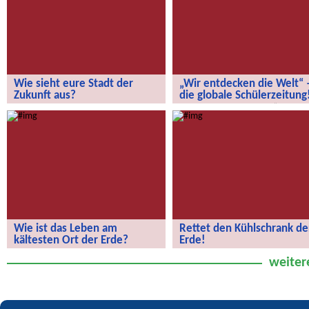
Wie sieht eure Stadt der
„Wir entdecken die Welt“ 
Zukunft aus?
die globale Schülerzeitung
Wie sieht eure Stadt der Zukunft aus?
„Wir entdecken die Welt“ – die
globale Schülerzeitung!
Wie ist das Leben am
Rettet den Kühlschrank de
kältesten Ort der Erde?
Erde!
Wie ist das Leben am kältesten Ort
Rettet den Kühlschrank der Erde!
weiter
der Erde?