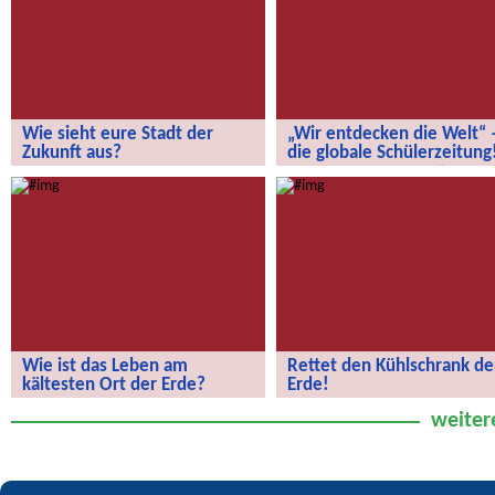
Wie sieht eure Stadt der
„Wir entdecken die Welt“ 
Zukunft aus?
die globale Schülerzeitung
Wie sieht eure Stadt der Zukunft aus?
„Wir entdecken die Welt“ – die
globale Schülerzeitung!
Wie ist das Leben am
Rettet den Kühlschrank de
kältesten Ort der Erde?
Erde!
Wie ist das Leben am kältesten Ort
Rettet den Kühlschrank der Erde!
weiter
der Erde?