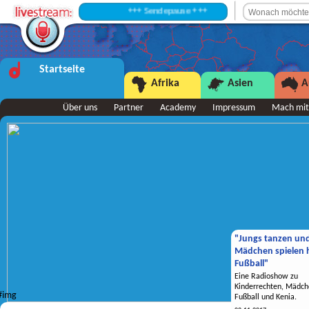
+++ Sendepause +++
Startseite
Afrika
Asien
A
Über uns
Partner
Academy
Impressum
Mach mit
"Jungs tanzen un
Mädchen spielen h
Fußball"
Eine Radioshow zu
Kinderrechten, Mädch
Fußball und Kenia.